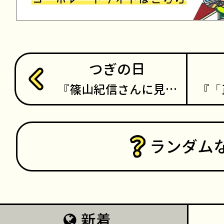
つぎの日
篠山紀信さんに見…
「
ランダム
新着