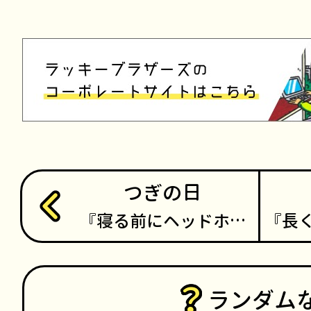
つぎの日
寝る前にヘッドホ…
長
ランダム