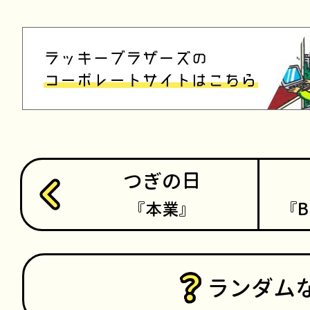
つぎの日
本業
B
ランダム