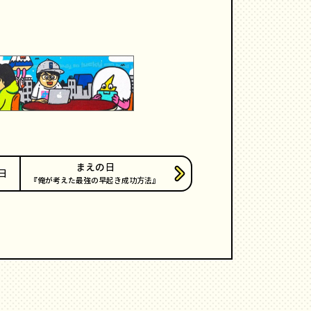
まえの日
日
俺が考えた最強の早起き成功方法