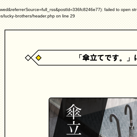
ewed&referrerSource=full_rss&postId=336fc8246e77): failed to open s
es/lucky-brothers/header.php
on line
29
「傘立てです。」