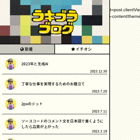
Warning
: getimagesize(https://medium.com/_/stat?event=post.clientVi
/home/luckybro/blog.lucky-brothers.co.jp/public_html/wp-content/them
新着
イチオシ
2023年と生成AI
2023.12.30
丁寧な仕事を実現するためのお膳立て
2023.7.20
2pxのドット
2023.7.11
ソースコードのコメント文を日本語で書くように
したら品質が上がった
2023.3.19